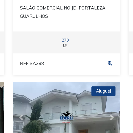
SALÃO COMERCIAL NO JD. FORTALEZA
GUARULHOS
270
M²
REF SA388
Aluguel
ext
Previous
Next