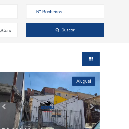
- N° Banheiros -
Buscar
s/Condomínios
Aluguel
Previous
Next