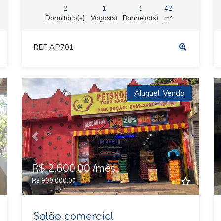
2
1
1
42
Dormitório(s)
Vagas(s)
Banheiro(s)
m²
REF AP701
Aluguel
,
Venda
ext
Previous
Next
R$ 2.600,00 /mês
R$ 900.000,00
Salão comercial