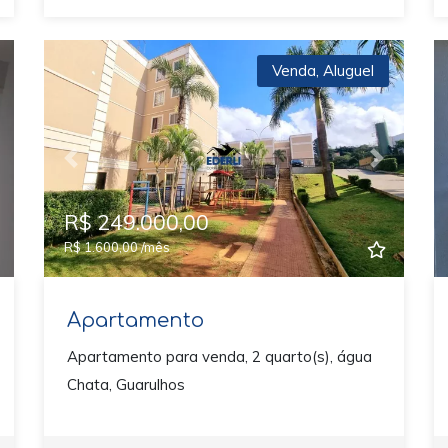
Venda
,
Aluguel
ext
Previous
Next
R$ 249.000,00
R$ 1.600,00 /mês
Apartamento
Apartamento para venda, 2 quarto(s), água
Chata, Guarulhos