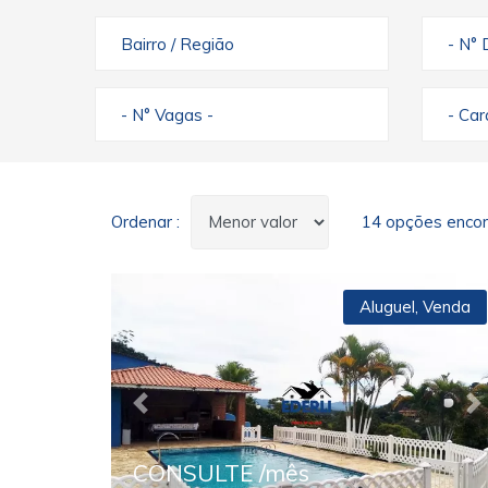
Bairro / Região
- N° 
- N° Vagas -
- Ca
Ordenar :
14 opções encon
Aluguel
,
Venda
Previous
N
CONSULTE /mês