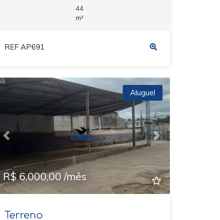
44
m²
REF AP691
Aluguel
Previous
Next
R$ 6.000,00 /mês
Terreno