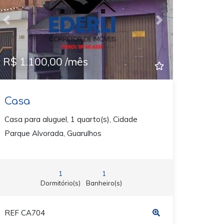
Previous
Next
R$ 1.100,00 /mês
Casa
Casa para aluguel, 1 quarto(s), Cidade
Parque Alvorada, Guarulhos
1
1
Dormitório(s)
Banheiro(s)
REF CA704