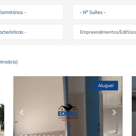
Dormitórios -
- N° Suítes -
racterísticas -
Empreendimentos/Edifício
trado(s)
Aluguel
ext
Previous
Next