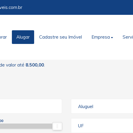
veis.com.br
rar
Alugar
Cadastre seu Imóvel
Empresa
Serv
de valor até
8.500,00
.
Aluguel
00
UF