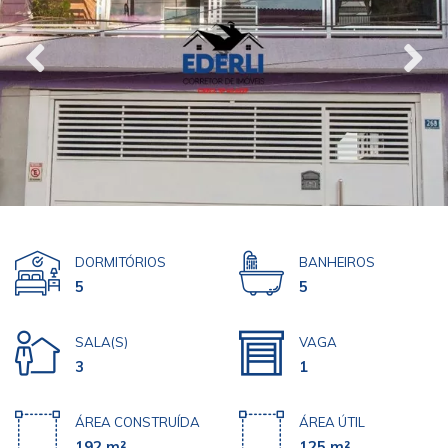
DORMITÓRIOS
BANHEIROS
5
5
SALA(S)
VAGA
3
1
ÁREA CONSTRUÍDA
ÁREA ÚTIL
192 m²
125 m²