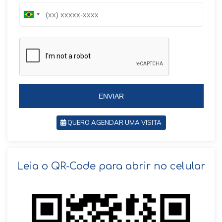
B
B
r
r
a
a
z
z
i
i
l
l
+
+
5
5
5
5
ENVIAR
QUERO AGENDAR UMA VISITA
SOLICITAR AGENDAMENTO
Leia o QR-Code para abrir no celular
VOLTAR