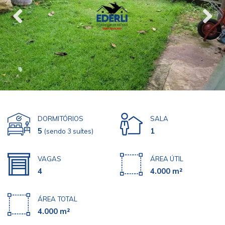
DORMITÓRIOS
SALA
5
1
(sendo 3 suítes)
VAGAS
ÁREA ÚTIL
4
4.000 m²
ÁREA TOTAL
4.000 m²