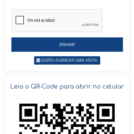
r
a
a
z
z
i
i
l
l
+
+
5
5
5
5
ENVIAR
QUERO AGENDAR UMA VISITA
SOLICITAR AGENDAMENTO
Leia o QR-Code para abrir no celular
VOLTAR