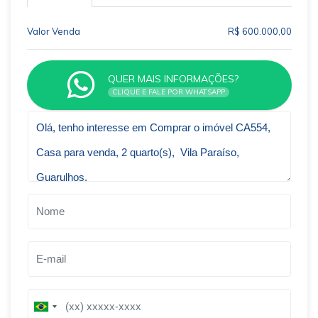
Valor Venda
R$ 600.000,00
QUER MAIS INFORMAÇÕES?
CLIQUE E FALE POR WHATSAPP
Qual o melhor dia e horário pra você?
B
B
r