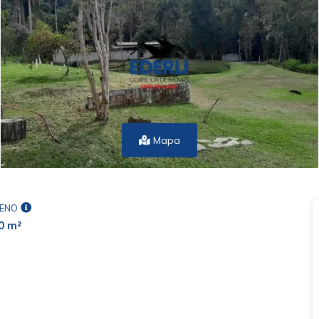
Mapa
ENO
0 m²