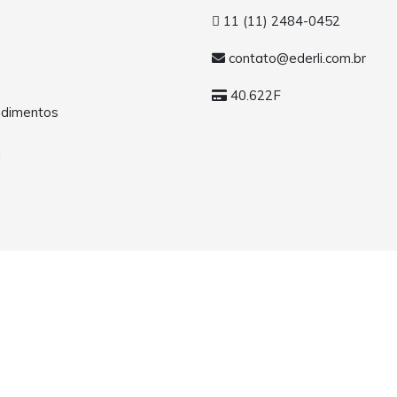
11 (11) 2484-0452
contato@ederli.com.br
40.622F
dimentos
a
os. Todos os direitos reservados.