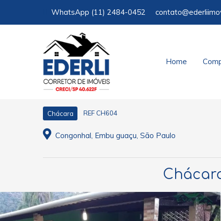
WhatsApp
(11) 2484-0452
contato@ederliimo
Home
Comp
REF CH604
Chácara
Congonhal, Embu guaçu, São Paulo
Chácara