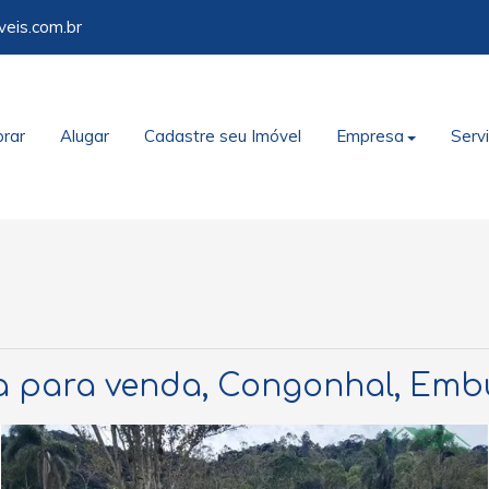
veis.com.br
rar
Alugar
Cadastre seu Imóvel
Empresa
Serv
 para venda, Congonhal, Em