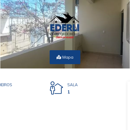
Mapa
EIROS
SALA
1