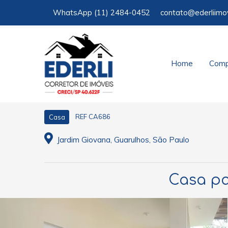
WhatsApp
(11) 2484-0452
contato@ederliimo
Home
Comp
REF CA686
Casa
Jardim Giovana, Guarulhos, São Paulo
Casa pa