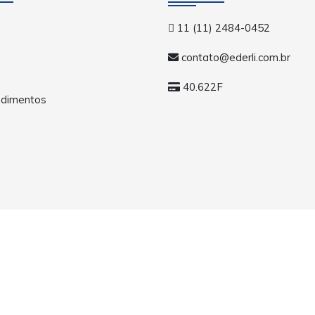
11 (11) 2484-0452
contato@ederli.com.br
40.622F
dimentos
a
os. Todos os direitos reservados.